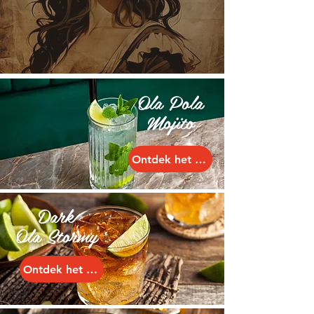
Ola Pola
Mojito
Ontdek het recept
Dark
Ola Stormy
Ontdek het recept