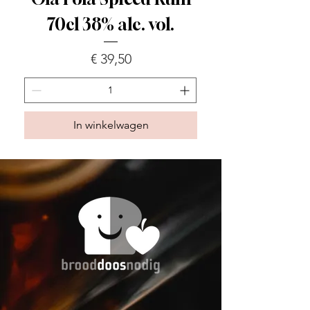
70cl 38% alc. vol.
Prijs
€ 39,50
In winkelwagen