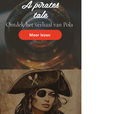
A pirates
tale
Ontdek het verhaal van Pola
Meer lezen