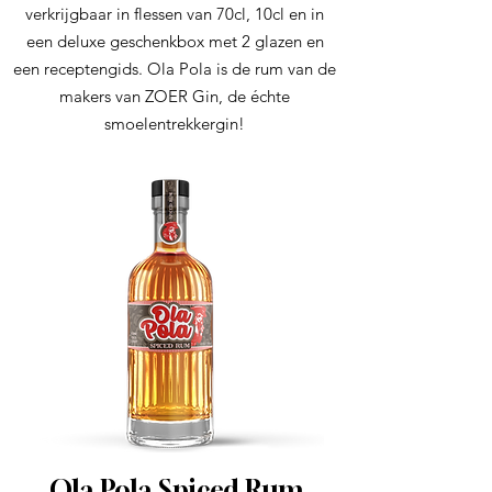
verkrijgbaar in flessen van 70cl, 10cl en in
een deluxe geschenkbox met 2 glazen en
een receptengids. Ola Pola is de rum van de
makers van ZOER Gin, de échte
smoelentrekkergin!
Ola Pola Spiced Rum
Ola Pola Tre