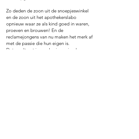
Zo deden de zoon uit de snoepjeswinkel
en de zoon uit het apothekerslabo
opnieuw waar ze als kind goed in waren,
proeven en brouwen! En de
reclamejongens van nu maken het merk af
met de passie die hun eigen is.
Dat resulteert in een bruine spiced rum
gebaseerd op het iconische Cola snoepje
met de naam Ola Pola. Het proeven en
degusteren meer dan waard.!
En met de aankoop van elke fles Ola Pola
steun je ook het goede doel! (
Lees
hierover meer op deze pagina
)